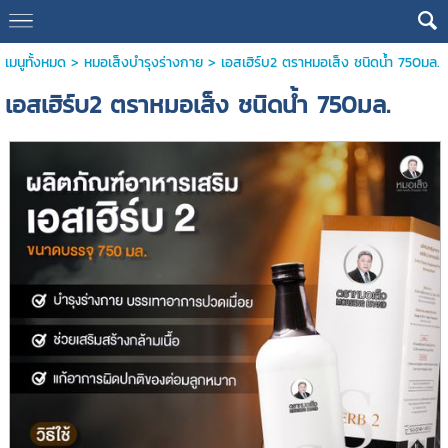
เมนูทั้งหมด
>
หมอเส็งบำรุงร่างกาย
> เอสเฮิร์บ2 ตราหมอเส็ง ชนิดนํ้า 750มล.
เอสเฮิร์บ2 ตราหมอเส็ง ชนิดนํ้า 750มล.