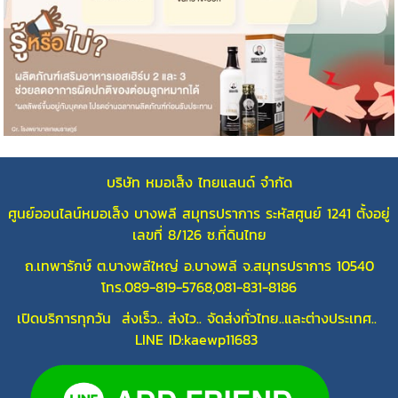
บริษัท หมอเส็ง ไทยแลนด์ จำกัด
ศูนย์ออนไลน์หมอเส็ง บางพลี สมุทรปราการ ระหัสศูนย์ 1241 ตั้งอยู่
เลขที่ 8/126 ซ.ที่ดินไทย
ถ.เทพารักษ์ ต.บางพลีใหญ่ อ.บางพลี จ.สมุทรปราการ 10540
โทร.089-819-5768,081-831-8186
เปิดบริการทุกวัน ส่งเร็ว.. ส่งไว.. จัดส่งทั่วไทย..และต่างประเทศ..
LINE ID:kaewp11683