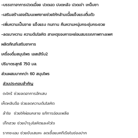
-บรรเทาอาการปวดเมื่อย ปวดเอว ปงดหลัง ปวดเข่า เหน็บชา
-เสริมสร้างฮอร์โมนเพศชายช่วยให้กล้ามเนื้อแข็งแรงตื่นตัว
-เพิ่มความเป็นชาย แข็งแรง ทนทาน คืนความหนุ่มกระชุ่มกระชวย
-ลดเบาหวาน ความดันโลหิต สาเหตุของการหย่อนสมรรถภาพทางเพศ
ผลิตภัณฑ์เสริมอาหาร
เครื่องดื่มสมุนไพร เอสเฮิร์บ2
ปริมาตรสุทธิ 750 มล
.
ส่วนผสมมากกว่า 60 สมุนไพร
ส่วนประกอบสำคัญ
ตะไคร้ ช่วยลดอาการอักเสบ
เห็ดหลินจือ ช่วยลดความดันโลหิต
ลำไย ช่วยให้ผ่อนคลาย แก้การอ่อนเพลีย
เก๊กฮวย ช่วยบำรุงโลหิตและหัวใจ
รากชะเอม ช่วยขับเสมหะ ลดเชื้อแบคทีเรียในช่องปาก