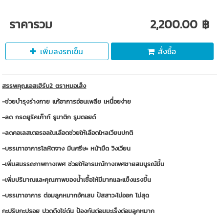
ราคารวม
2,200.00 ฿
เพิ่มลงรถเข็น
สั่งซื้อ
สรรพคุณเอสเฮิร์บ2 ตราหมอเส็ง
-ช่วยบำรุงร่างกาย แก้อาการอ่อนเพลีย เหนื่อยง่าย
-ลด กรดยูริคเก๊าท์ รูมาติก รูมตอยด์
-ลดคอเลสเตอรอลในเลือดช่วยให้เลือดไหลเวียนปกติ
-บรรเทาอาการโลหิตจาง มึนศรีษะ หน้ามืด วิงเวียน
-เพิ่มสมรรถภาพทางเพศ ช่วยให้อารมณ์ทางเพศชายสมบูรณ์ขึ้น
-เพิ่มปริมาณและคุณภาพของนํ้าเชื้อให้มีมากและแข็งแรงขึ้น
-บรรเทาอาการ ต่อมลูกหมากอักเสบ ปัสสาวะไม่ออก ไม่สุด
กะปริบกะปรอย ปวดตึงไข่ดัน ป้องกันต่อมมะเร็งต่อมลูกหมาก