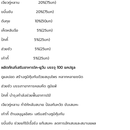
เจียวกู่หลาน 20%(75มก)
ขมิ้นชัน 20%(75มก)
ตังกุย 10%(50มก)
เห็ดหลินจือ 5%(25มก)
ปักคี้ 5%(25มก)
ฮ่วยซัว 5%(25มก)
เก๋ากี้ 5%(25มก)
ผลิตภัณฑ์เสริมอาหารโค-ยูวัน บรรจุ 100 แคปซูล
ดูแลปอด สร้างภูมิคุ้มกันด้วยสมุนไพร หลากหลายชนิด
ฮ่วยซัว บรรเทาอาการหอบหืด ภูมิแพ้
ปักคี้ บำรุงกำลังช่วยฟื้นอาการไข้
เจียวกู่หลาน ทำให้หลับสบาย ป้องกันหวัด ขับเสมหะ
เก๋ากี้ ต้านอนุมูลอิสระ เสริมสร้างภูมิคุ้มกัน
ขมิ้นชัน ช่วยแก้ไข้เรื้อรัง แก้เสมหะ ลดการอักเสบและสมานแผล