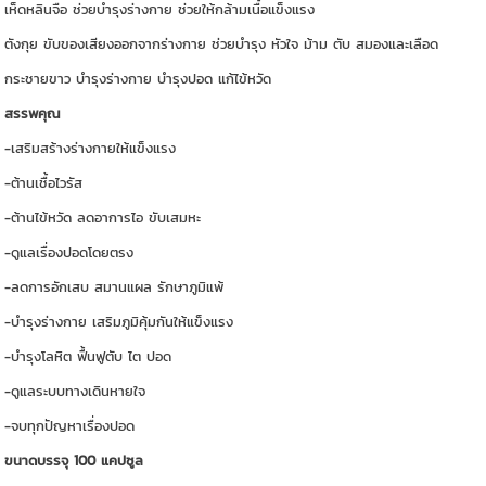
เห็ดหลินจือ ช่วยบำรุงร่างกาย ช่วยให้กล้ามเนื้อแข็งแรง
ตังกุย ขับของเสียงออกจากร่างกาย ช่วยบำรุง หัวใจ ม้าม ตับ สมองและเลือด
กระชายขาว บำรุงร่างกาย บำรุงปอด แก้ไข้หวัด
สรรพคุณ
-เสริมสร้างร่างกายให้แข็งแรง
-ต้านเชื้อไวรัส
-ต้านไข้หวัด ลดอาการไอ ขับเสมหะ
-ดูแลเรื่องปอดโดยตรง
-ลดการอักเสบ สมานแผล รักษาภูมิแพ้
-บำรุงร่างกาย เสริมภูมิคุ้มกันให้แข็งแรง
-บำรุงโลหิต ฟื้นฟูตับ ไต ปอด
-ดูแลระบบทางเดินหายใจ
-จบทุกปัญหาเรื่องปอด
ขนาดบรรจุ 100 แคปซูล