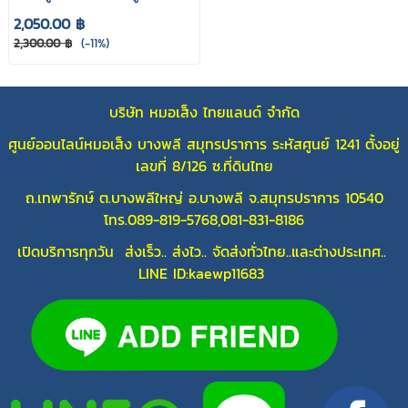
2,050.00 ฿
2,300.00 ฿
(-11%)
บริษัท หมอเส็ง ไทยแลนด์ จำกัด
ศูนย์ออนไลน์หมอเส็ง บางพลี สมุทรปราการ ระหัสศูนย์ 1241 ตั้งอยู่
เลขที่ 8/126 ซ.ที่ดินไทย
ถ.เทพารักษ์ ต.บางพลีใหญ่ อ.บางพลี จ.สมุทรปราการ 10540
โทร.089-819-5768,081-831-8186
เปิดบริการทุกวัน ส่งเร็ว.. ส่งไว.. จัดส่งทั่วไทย..และต่างประเทศ..
LINE ID:kaewp11683