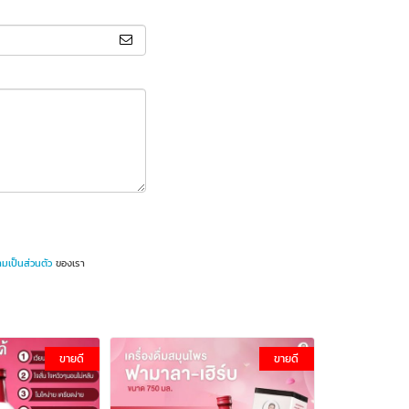
มเป็นส่วนตัว
ของเรา
ขายดี
ขายดี