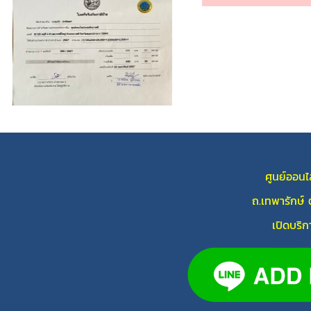
ศูนย์ออนไ
ถ.เทพารักษ์
เปิดบริก