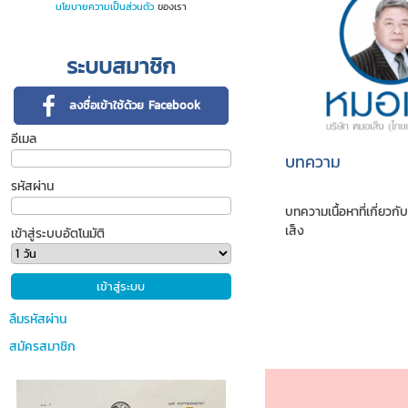
นโยบายความเป็นส่วนตัว
ของเรา
ระบบสมาชิก
ลงชื่อเข้าใช้ด้วย Facebook
อีเมล
บทความ
รหัสผ่าน
บทความเนื้อหาที่เกี่ยวก
เส็ง
เข้าสู่ระบบอัตโนมัติ
ลืมรหัสผ่าน
สมัครสมาชิก