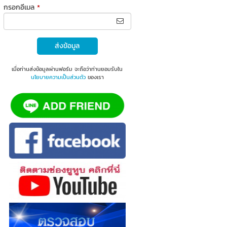
กรอกอีเมล
*
ส่งข้อมูล
เมื่อท่านส่งข้อมูลผ่านฟอร์ม จะถือว่าท่านยอมรับใน
นโยบายความเป็นส่วนตัว
ของเรา