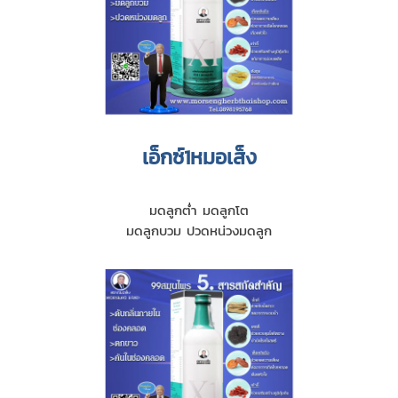
เอ็กซ์1หมอเส็ง
มดลูกตํ่า มดลูกโต
มดลูกบวม ปวดหน่วงมดลูก