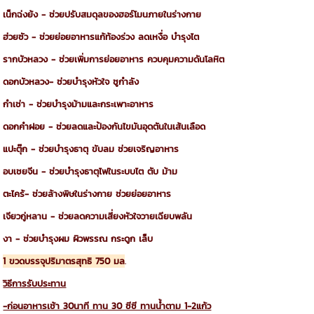
เน็กฉ่งย้ง
-
ช่วยปรับสมดุลของฮอร์โมนภายในร่างกาย
ฮ่วยซัว
-
ช่วยย่อยอาหารแก้ท้องร่วง
ลดเหงื่อ
บำรุงไต
รากบัวหลวง
-
ช่วยเพิ่มการย่อยอาหาร ควบคุมความดันโลหิต
ดอกบัวหลวง
-
ช่วยบำรุงหัวใจ
ชูกำลัง
กำเช่า
-
ช่วยบำรุงม้ามและกระเพาะอาหาร
ดอกคำฝอย
-
ช่วยลดและป้องกันไขมันอุดตันในเส้นเลือด
แปะตุ๊ก
-
ช่วยบำรุงธาตุ
ขับลม
ช่วยเจริญอาหาร
อบเชยจีน
-
ช่วยบำรุงธาตุไฟในระบบไต
ตับ
ม้าม
ตะไคร้
-
ช่วยล้างพิษในร่างกาย
ช่วยย่อยอาหาร
เจียวกู่หลาน
-
ช่วยลดความเสี่ยงหัวใจวายเฉียบพลัน
งา
-
ช่วยบำรุงผม
ผิวพรรณ
กระดูก
เล็บ
1 ขวดบรรจุปริมาตรสุทธิ 750 มล
.
วิธีการรับประทาน
-ก่อนอาหารเช้า 30นาที ทาน 30 ซีซี ทานนํ้าตาม 1-2แก้ว