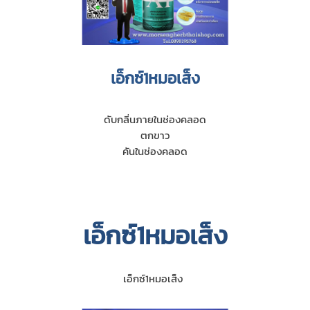
เอ็กซ์1หมอเส็ง
ดับกลิ่นภายในช่องคลอด
ตกขาว
คันในช่องคลอด
เอ็กซ์1หมอเส็ง
เอ็กซ์1หมอเส็ง