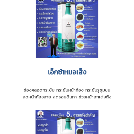
เอ็กซ์1หมอเส็ง
ช่องคลอดกระชับ กระชับหน้าท้อง กระชับรูขุมขน
ลดหน้าท้องลาย ลดรอยตีนกา ช่วยหน้าอกเต่งตึง