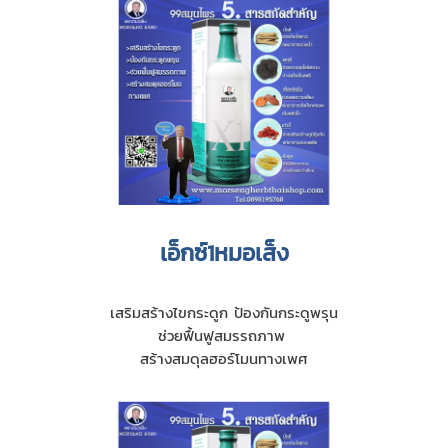
เอ็กซ์1หมอเส็ง
เสริมสร้างไขกระดูก ป้องกันกระดูพรุน
ช่วยฟื้นฟูสมรรถภาพ
สร้างสมดุลฮอร์โมนทางเพศ