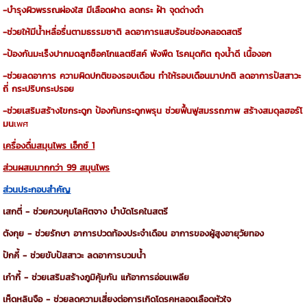
-บำรุงผิวพรรณผ่องใส
มีเลือดฝาด
ลดกระ
ฝ้า
จุดด่างดำ
-ช่วยให้มีนํ้าหลื่อรื่นตามธรรมชาติ
ลดอาการแสบร้อนช่องคลอดสตรี
-ป้องกันมะเร็งปากมดลูกช็อคโกแลตซีสค์
พังพืด
โรคมุดกิต
ถุงนํ้าดี
เนื้องอก
-ช่วยลดอาการ
ความผิดปกติของรอบเดือน
ทำให้รอบเดือนมาปกติ
ลดอาการปัสสาวะ
ถี่
กระปริบกระปรอย
-ช่วยเสริมสร้างไขกระดูก
ป้องกันกระดูกพรุน
ช่วยฟื้นฟูสมรรถภาพ
สร้างสมดุลฮอร์โ
มน
เพศ
เครื่องดื่มสมุนไพร เอ็กซ์ 1
ส่วนผสมมากกว่า 99 สมุนไพร
ส่วนประกอบสำคัญ
เสกตี่
-
ช่วยควบคุมโลหิตจาง
บำบัดโรคในสตรี
ตังกุย
-
ช่วยรักษา
อาการปวดท้องประจำเดือน
อาการของผู้สูงอายุวัยทอง
ปักคี้
-
ช่วยขับปัสสาวะ
ลดอาการบวมน้ำ
เก๋ากี้
-
ช่วยเสริมสร้างภูมิคุ้มกัน
แก้อาการอ่อนเพลีย
เห็ดหลินจือ
-
ช่วยลดความเสี่ยงต่อการเกิดโดรคหลอดเลือดหัวใจ