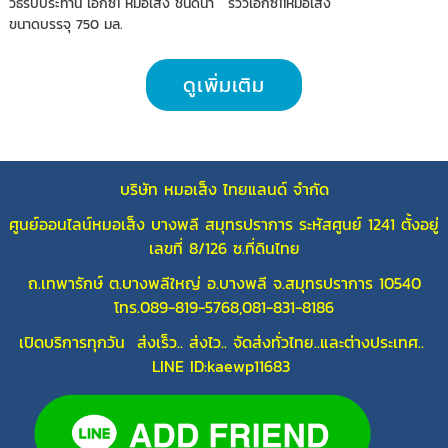
วิธีรับประทาน เอ็กซ์1 หมอเส็ง ชนิดนํ้า
รีวิวเอ็กซ์11หมอเส็ง
ขนาดบรรจุ 750 มล.
ดูเพิ่มเติม
บริษัท หมอเส็ง ไทยแลนด์ จำกัด
ศูนย์ออนไลน์หมอเส็ง บางพลี สมุทรปราการ ระหัสศูนย์ 1241 ตั้งอยู่
เลขที่ 8/126 ซ.ที่ดินไทย
ถ.เทพารักษ์ ต.บางพลีใหญ่ อ.บางพลี จ.สมุทรปราการ 10540
โทร.089-819-5768,081-831-8186
เปิดบริการทุกวัน ส่งเร็ว.. ส่งไว.. จัดส่งทั่วไทย..และต่างประเทศ..
LINE ID:kaewp11683