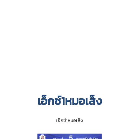
เอ็กซ์1หมอเส็ง
เอ็กซ์1หมอเส็ง