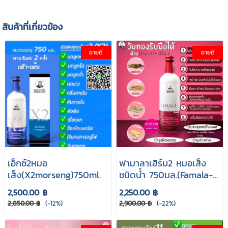
สินค้าที่เกี่ยวข้อง
ขายดี
ขายดี
เอ็กซ์2หมอ
ฟามาลาเฮิร์บ2 หมอเส็ง
เส็ง(X2morseng)750ml.
ชนิดนํ้า 750มล.(Famala-
Herb no.2)
2,500.00 ฿
2,250.00 ฿
2,850.00 ฿
(-12%)
2,900.00 ฿
(-22%)