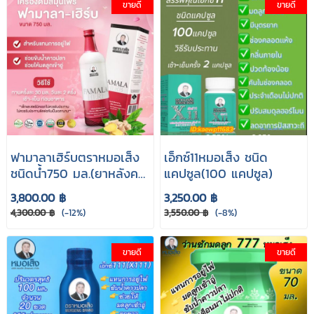
ขายดี
ขายดี
ฟามาลาเฮิร์บตราหมอเส็ง
เอ็กซ์11หมอเส็ง ชนิด
ชนิดนํ้า750 มล.(ยาหลังค
แคปซูล(100 แคปซูล)
ลอดบุตร)
3,800.00 ฿
3,250.00 ฿
4,300.00 ฿
(-12%)
3,550.00 ฿
(-8%)
ขายดี
ขายดี