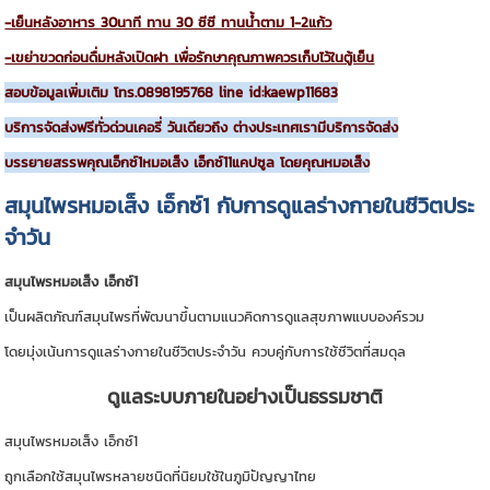
-เย็นหลังอาหาร 30นาที ทาน 30 ซีซี ทานนํ้าตาม 1-2แก้ว
-เขย่าขวดก่อนดื่มหลังเปิดฝา เพื่อรักษาคุณภาพควรเก็บไว้ในตู้เย็น
สอบข้อมูลเพิ่มเติม โทร.0898195768 line id:kaewp11683
บริการจัดส่งฟรีทั่วด่วนเคอรี่ วันเดียวถึง ต่างประเทศเรามีบริการจัดส่ง
บรรยายสรรพคุณเอ็กซ์1หมอเส็ง เอ็กซ์11แคปซูล โดยคุณหมอเส็ง
สมุนไพรหมอเส็ง เอ็กซ์1 กับการดูแลร่างกายในชีวิตประ
จำวัน
สมุนไพรหมอเส็ง เอ็กซ์1
เป็นผลิตภัณฑ์สมุนไพรที่พัฒนาขึ้นตามแนวคิดการดูแลสุขภาพแบบองค์รวม
โดยมุ่งเน้นการดูแลร่างกายในชีวิตประจำวัน ควบคู่กับการใช้ชีวิตที่สมดุล
ดูแลระบบภายในอย่างเป็นธรรมชาติ
สมุนไพรหมอเส็ง เอ็กซ์1
ถูกเลือกใช้สมุนไพรหลายชนิดที่นิยมใช้ในภูมิปัญญาไทย