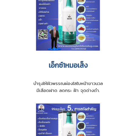
เอ็กซ์1หมอเส็ง
บำรุงให้ผิวพรรณผ่องใสใบหน้าขาวนวล
มีเลือดฝาด ลดกระ ฝ้า จุดด่างดำ.