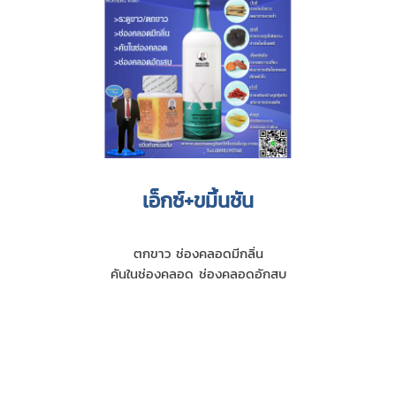
เอ็กซ์+ขมิ้นชัน
ตกขาว ช่องคลอดมีกลิ่น
คันในช่องคลอด ช่องคลอดอักสบ