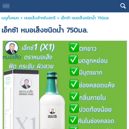
เมนูทั้งหมด
>
หมอเส็งสำหรับสตรี
> เอ็กซ์1 หมอเส็งชนิดนํ้า 750มล.
เอ็กซ์1 หมอเส็งชนิดนํ้า 750มล.