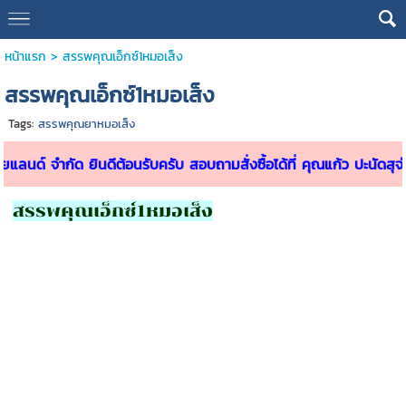
หน้าแรก
>
สรรพคุณเอ็กซ์1หมอเส็ง
สรรพคุณเอ็กซ์1หมอเส็ง
Tags:
สรรพคุณยาหมอเส็ง
แลนด์ จำกัด ยินดีต้อนรับครับ สอบถามสั่งซื้อได้ที่ คุณแก้ว ปะนัดส
สรรพคุณเอ็กซ์1หมอเส็ง