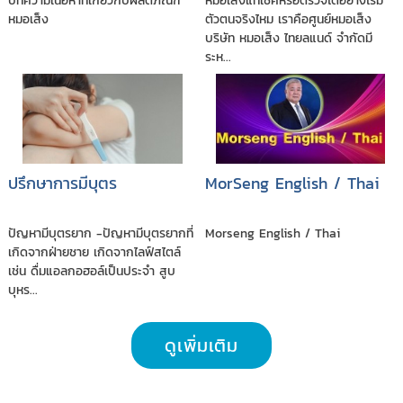
บทความเนื้อหาที่เกี่ยวกับผลิตภัณฑ์
หมอเส็งแท้เช็คหรือตรวจได้อย่างไรมี
หมอเส็ง
ตัวตนจริงไหม เราคือศูนย์หมอเส็ง
บริษัท หมอเส็ง ไทยลแนด์ จำกัดมี
ระห...
ปรึกษาการมีบุตร
MorSeng English / Thai
ปัญหามีบุตรยาก -ปัญหามีบุตรยากที่
Morseng English / Thai
เกิดจากฝ่ายชาย เกิดจากไลฟ์สไตล์
เช่น ดื่มแอลกอฮอล์เป็นประจำ สูบ
บุหร...
ดูเพิ่มเติม