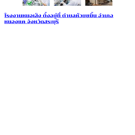
โรงงานหมอเส็ง ตั้งอยู่ที่ ตำบลห้วยขมิ้น อำเภอ
หนองแค จังหวัดสระบุรี